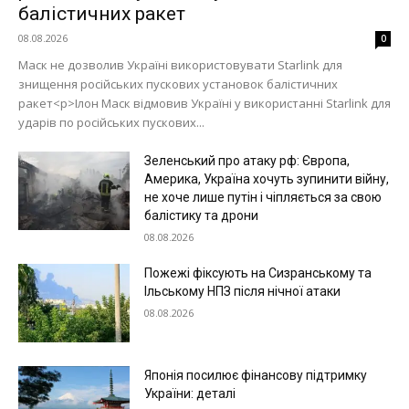
балістичних ракет
08.08.2026
0
Маск не дозволив Україні використовувати Starlink для
знищення російських пускових установок балістичних
ракет<p>Ілон Маск відмовив Україні у використанні Starlink для
ударів по російських пускових...
Зеленський про атаку рф: Європа,
Америка, Україна хочуть зупинити війну,
не хоче лише путін і чіпляється за свою
балістику та дрони
08.08.2026
Пожежі фіксують на Сизранському та
Ільському НПЗ після нічної атаки
08.08.2026
Японія посилює фінансову підтримку
України: деталі