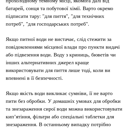
прохолодному темному місці, якомога далі від
батарей, сонця та побутової хімії. Варто окремо
підписати тару: "для пиття", "для технічних
потреб", "для господарських потреб".
Якщо питної води не вистачає, слід стежити за
повідомленнями місцевої влади про пункти видачі
або підвезення води. Воду з криниць, бюветів чи
інших альтернативних джерел краще
використовувати для пиття лише тоді, коли ви
впевнені в її безпечності.
Якщо якість води викликає сумніви, її не варто
пити без обробки. У домашніх умовах для обробки
та знезараження сирої води можна використовувати
кип’ятіння, фільтри або спеціальні таблетки для
знезараження. В останньому випадку потрібно