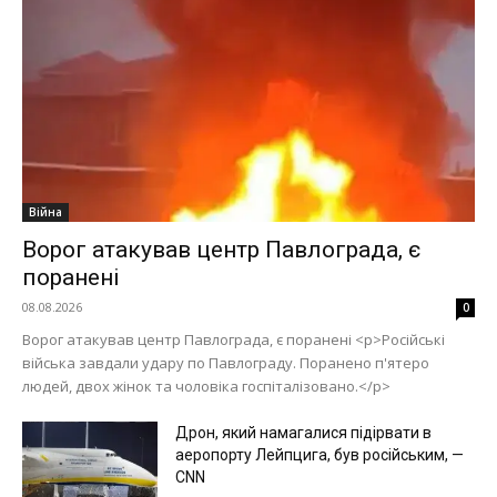
Війна
Ворог атакував центр Павлограда, є
поранені
08.08.2026
0
Ворог атакував центр Павлограда, є поранені <p>Російські
війська завдали удару по Павлограду. Поранено п'ятеро
людей, двох жінок та чоловіка госпіталізовано.</p>
Дрон, який намагалися підірвати в
аеропорту Лейпцига, був російським, —
CNN