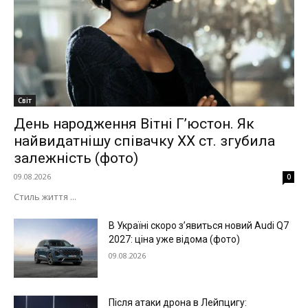
Світ
День народження Вітні Гʼюстон. Як
найвидатнішу співачку ХХ ст. згубила
залежність (фото)
09.08.2026
0
Стиль життя ...
В Україні скоро з’явиться новий Audi Q7
2027: ціна уже відома (фото)
09.08.2026
Після атаки дрона в Лейпцигу: