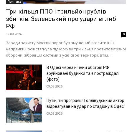
Політика
Три кільця ППО і трильйон рублів
збитків: Зеленський про удари вглиб
РФ
09.08.2026
0
Заради захисту Москви ворог був змушений оголити інші
напрямки Росія стягнула під Москву три кільця протиповітряної
оборони, зібравши системи з усієї своєї території. Втім,...
В Одесі через нічний обстріл РФ
зруйновані будинки та є постраждалі
(фото)
09.08.2026
Путін, ти програєш! Голлівудський актор
відреагував на удар по стадіону в Одесі
09.08.2026