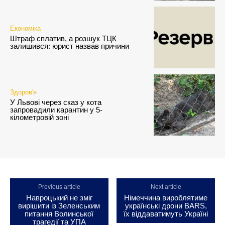
Економіка
Штраф сплатив, а розшук ТЦК
залишився: юрист назвав причини
Здоров'я
У Львові через сказ у кота
запровадили карантин у 5-
кілометровій зоні
Previous article
Next article
Навроцький не зміг
Німеччина вироблятиме
вирішити із Зеленським
українські дрони BARS,
питання Волинської
їх віддаватимуть Україні
трагедії та УПА