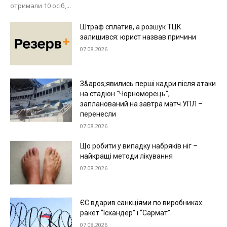
отримали 10 осіб,...
Штраф сплатив, а розшук ТЦК
залишився: юрист назвав причини
07.08.2026
З&apos;явились перші кадри після атаки
на стадіон "Чорноморець",
запланований на завтра матч УПЛ –
перенесли
07.08.2026
Що робити у випадку набряків ніг –
найкращі методи лікування
07.08.2026
ЄС вдарив санкціями по виробниках
ракет “Іскандер” і “Сармат”
07.08.2026