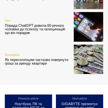
Світ
Порада ChatGPT довела 60-річного
чоловіка до психозу та галюцинацій:
що він порадив
Економіка
Як переселенцям частково повернути
гроші за оренду квартири
Previous article
Next article
Ноутбуки, ПК та
GIGABYTE презентує
планшети ASUS на
преміальну серію