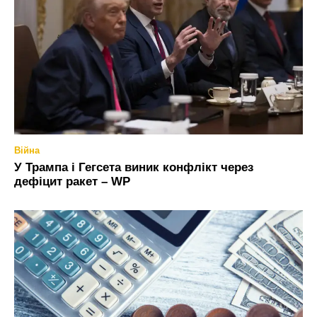
Війна
У Трампа і Гегсета виник конфлікт через
дефіцит ракет – WP