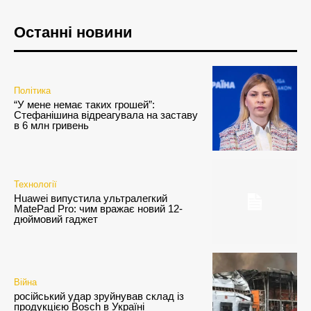
Останні новини
Політика
“У мене немає таких грошей”:
Стефанішина відреагувала на заставу
в 6 млн гривень
Технології
Huawei випустила ультралегкий
MatePad Pro: чим вражає новий 12-
дюймовий гаджет
Війна
російський удар зруйнував склад із
продукцією Bosch в Україні