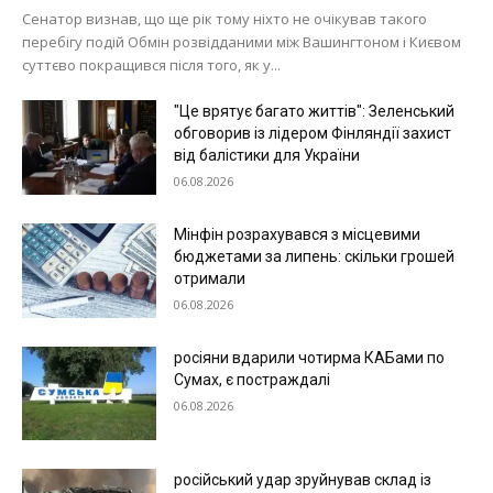
Сенатор визнав, що ще рік тому ніхто не очікував такого
перебігу подій Обмін розвідданими між Вашингтоном і Києвом
суттєво покращився після того, як у...
"Це врятує багато життів": Зеленський
обговорив із лідером Фінляндії захист
від балістики для України
06.08.2026
Мінфін розрахувався з місцевими
бюджетами за липень: скільки грошей
отримали
06.08.2026
росіяни вдарили чотирма КАБами по
Сумах, є постраждалі
06.08.2026
російський удар зруйнував склад із