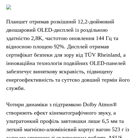
Планшет отримав розкішний 12,2-дюймовий
двошаровий OLED-дисплей із роздільною
здатністю 2,8K, частотою оновлення 144 Гц та
відносною площею 92%. Дисплей отримав
сертифікат безпеки для зору від TÜV Rheinland, а
інноваційна технологія подвійних OLED-панелей
забезпечує виняткову яскравість, підвищену
енергоефективність та суттєво довший термін його
служби.
Чотири динаміки з підтримкою Dolby Atmos®
створюють ефект кінематографічного звуку, а
ультратонкий профіль завтовшки лише 6,5 мм та
легкий магнієво-алюмінієвий корпус вагою 523 г із
задньою кришкою зі скловолокна роблять ASUS