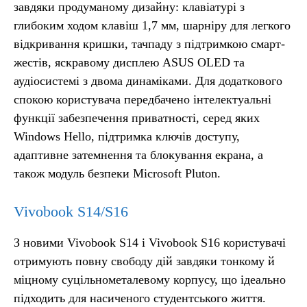
завдяки продуманому дизайну: клавіатурі з
глибоким ходом клавіш 1,7 мм, шарніру для легкого
відкривання кришки, тачпаду з підтримкою смарт-
жестів, яскравому дисплею ASUS OLED та
аудіосистемі з двома динаміками. Для додаткового
спокою користувача передбачено інтелектуальні
функції забезпечення приватності, серед яких
Windows Hello, підтримка ключів доступу,
адаптивне затемнення та блокування екрана, а
також модуль безпеки Microsoft Pluton.
Vivobook S14/S16
З новими Vivobook S14 і Vivobook S16 користувачі
отримують повну свободу дій завдяки тонкому й
міцному суцільнометалевому корпусу, що ідеально
підходить для насиченого студентського життя.