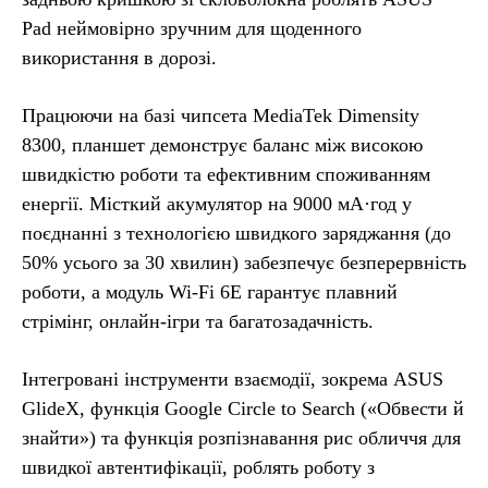
Pad неймовірно зручним для щоденного
використання в дорозі.
Працюючи на базі чипсета MediaTek Dimensity
8300, планшет демонструє баланс між високою
швидкістю роботи та ефективним споживанням
енергії. Місткий акумулятор на 9000 мА·год у
поєднанні з технологією швидкого заряджання (до
50% усього за 30 хвилин) забезпечує безперервність
роботи, а модуль Wi-Fi 6E гарантує плавний
стрімінг, онлайн-ігри та багатозадачність.
Інтегровані інструменти взаємодії, зокрема ASUS
GlideX, функція Google Circle to Search («Обвести й
знайти») та функція розпізнавання рис обличчя для
швидкої автентифікації, роблять роботу з