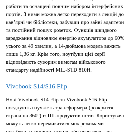
роботи та оснащені повним набором інтерфейсних
портів. З ними можна легко переходити з лекцій до
кав’ярні чи бібліотеки, забувши про зайві адаптери
та постійний пошук розеток. Функція швидкого
заряджання відновлює енергію акумулятора до 60%
усього за 49 хвилин, а 14-дюймова модель важить
лише 1,36 кг. Крім того, ноутбуки цієї серії
відповідають суворим вимогам військового
стандарту надійності MIL-STD 810H.
Vivobook S14/S16 Flip
Нові Vivobook S14 Flip та Vivobook S16 Flip
поєднують гнучкість трансформера (розкриття
екрана на 360°) із ШІ-продуктивністю. Користувачі
можуть легко перемикатися між режимами
ноутбука, планшета, стенду або перегляду для