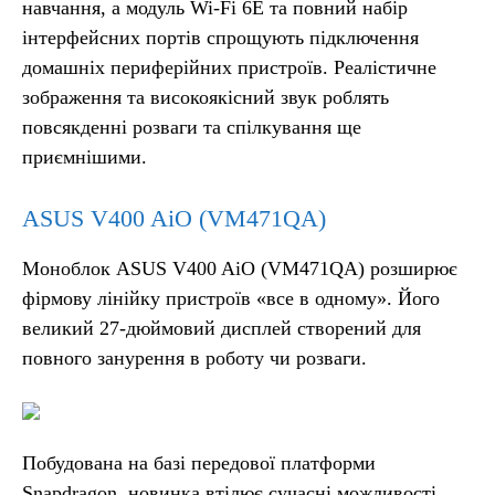
навчання, а модуль Wi-Fi 6E та повний набір
інтерфейсних портів спрощують підключення
домашніх периферійних пристроїв. Реалістичне
зображення та високоякісний звук роблять
повсякденні розваги та спілкування ще
приємнішими.
ASUS V400 AiO (VM471QA)
Моноблок ASUS V400 AiO (VM471QA) розширює
фірмову лінійку пристроїв «все в одному». Його
великий 27-дюймовий дисплей створений для
повного занурення в роботу чи розваги.
Побудована на базі передової платформи
Snapdragon, новинка втілює сучасні можливості