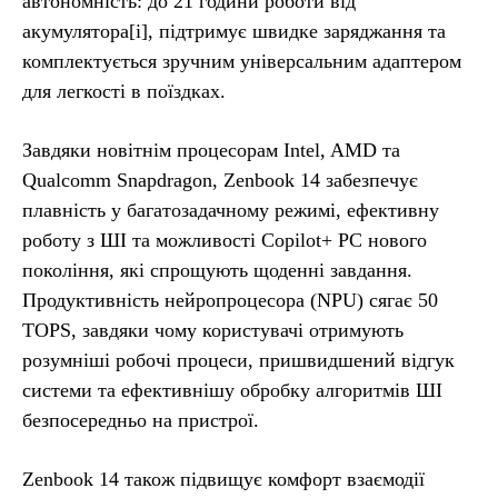
автономність: до 21 години роботи від
акумулятора[i], підтримує швидке заряджання та
комплектується зручним універсальним адаптером
для легкості в поїздках.
Завдяки новітнім процесорам Intel, AMD та
Qualcomm Snapdragon, Zenbook 14 забезпечує
плавність у багатозадачному режимі, ефективну
роботу з ШІ та можливості Copilot+ PC нового
покоління, які спрощують щоденні завдання.
Продуктивність нейропроцесора (NPU) сягає 50
TOPS, завдяки чому користувачі отримують
розумніші робочі процеси, пришвидшений відгук
системи та ефективнішу обробку алгоритмів ШІ
безпосередньо на пристрої.
Zenbook 14 також підвищує комфорт взаємодії