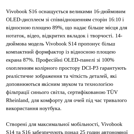
Vivobook S16 оснащується великими 16-дюймовим
OLED-дисплеєм зі співвідношенням сторін 16:10 і
відносною площею 89%, що надає більше місця для
нотаток, відео, відкритих вкладок і творчості. 14-
дюймова модель Vivobook S14 пропонує більш
компактний формфактор із відносною площею
екрана 87%. Професійні OLED-панелі зі 100%
охопленням колірного простору DCI-P3 гарантують
реалістичне зображення та чіткість деталей, які
доповнюються якісним звуком та технологією
фільтрації синього світла, сертифікованою TÜV
Rheinland, для комфорту для очей під час тривалого
використання ноутбука.
Створені для максимальної мобільності, Vivobook
S14 та S16 забезпечують понад 25 годин автономної