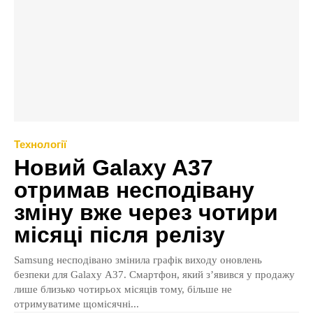
Технології
Новий Galaxy A37
отримав несподівану
зміну вже через чотири
місяці після релізу
Samsung несподівано змінила графік виходу оновлень
безпеки для Galaxy A37. Смартфон, який з’явився у продажу
лише близько чотирьох місяців тому, більше не
отримуватиме щомісячні...