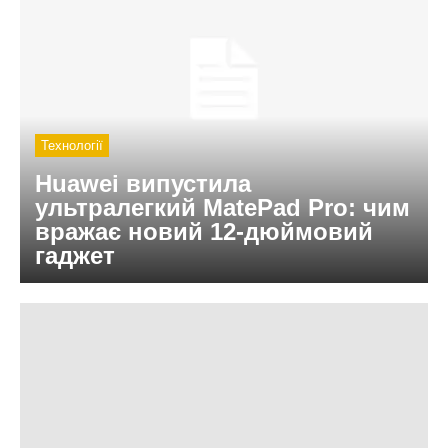
Технології
Huawei випустила
ультралегкий MatePad Pro: чим
вражає новий 12-дюймовий
гаджет