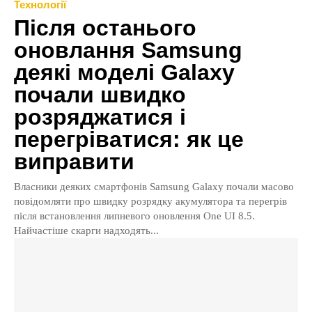
Технології
Після останього
оновлання Samsung
деякі моделі Galaxy
почали швидко
розряджатися і
перегріватися: як це
виправити
Власники деяких смартфонів Samsung Galaxy почали масово
повідомляти про швидку розрядку акумулятора та перегрів
після встановлення липневого оновлення One UI 8.5.
Найчастіше скарги надходять...