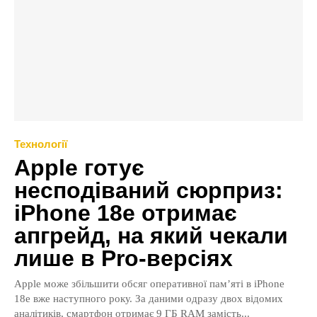
Технології
Apple готує
несподіваний сюрприз:
iPhone 18e отримає
апгрейд, на який чекали
лише в Pro-версіях
Apple може збільшити обсяг оперативної пам’яті в iPhone
18e вже наступного року. За даними одразу двох відомих
аналітиків, смартфон отримає 9 ГБ RAM замість...