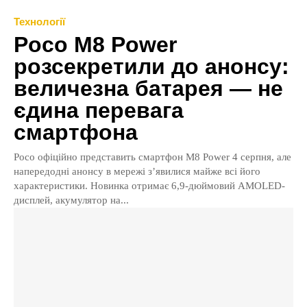
Технології
Poco M8 Power
розсекретили до анонсу:
величезна батарея — не
єдина перевага
смартфона
Poco офіційно представить смартфон M8 Power 4 серпня, але
напередодні анонсу в мережі з’явилися майже всі його
характеристики. Новинка отримає 6,9-дюймовий AMOLED-
дисплей, акумулятор на...