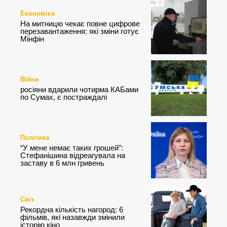
Економіка
На митницю чекає повне цифрове
перезавантаження: які зміни готує
Мінфін
Війна
росіяни вдарили чотирма КАБами
по Сумах, є постраждалі
Політика
“У мене немає таких грошей”:
Стефанішина відреагувала на
заставу в 6 млн гривень
Світ
Рекордна кількість нагород: 6
фільмів, які назавжди змінили
історію кіно