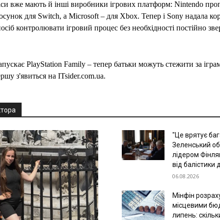
іси вже мають й інші виробники ігрових платформ: Nintendo про
осунок для Switch, а Microsoft – для Xbox. Тепер і Sony надала к
осіб контролювати ігровий процес без необхідності постійно зве
апускає PlayStation Family – тепер батьки можуть стежити за іграм
ршу з'явиться на ITsider.com.ua.
ктора
"Це врятує баг
Зеленський об
лідером Фінлян
від балістики 
06.08.2026
Мінфін розрах
місцевими бю
липень: скіль