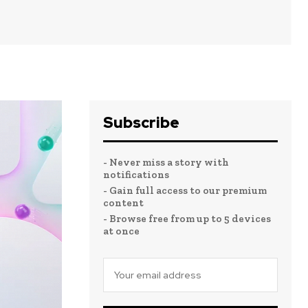
Subscribe
- Never miss a story with
notifications
- Gain full access to our premium
content
- Browse free from up to 5 devices
at once