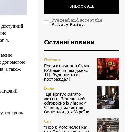
UNLOCK ALL
I've read and accept the
Privacy Policy
.
е доступний
учно
on 4.
Останні новини
з меню
Політика
го допомогою
Росія атакувала Суми
а, а також
КАБами: пошкоджено
ТЦ, будинки та є
постраждалі
Війна
одатковий
"Це врятує багато
життів": Зеленський
обговорив із лідером
Фінляндії захист від
балістики для України
у, контроль
Світ
“Побʼє мого чоловіка”:
українка розповіла про