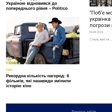
Україною відновився до
Світ
попереднього рівня – Politico
“Побʼє м
українка
погрози 
06.08.2026
Стиль життя ..
Світ
Рекордна кількість нагород: 6
фільмів, які назавжди змінили
історію кіно
Previous article