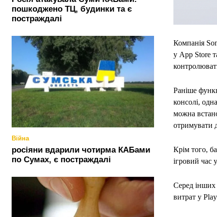
пошкоджено ТЦ, будинки та є
постраждалі
Компанія Son
у App Store 
контролювати 
Раніше функц
консолі, одн
можна встано
отримувати де
Війна
росіяни вдарили чотирма КАБами
Крім того, б
по Сумах, є постраждалі
ігровий час 
Серед інших 
витрат у Play