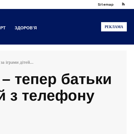
Sitemap
РЕКЛАМА
РТ
ЗДОРОВ’Я
а іграми дітей...
 – тепер батьки
й з телефону