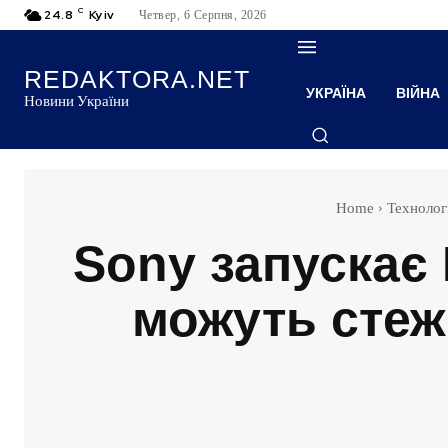
C
24.8
Kyiv
Четвер, 6 Серпня, 2026
REDAKTORA.NET
УКРАЇНА
ВІЙНА
Новини України
Home
Технологі
Sony запускає 
можуть стежи