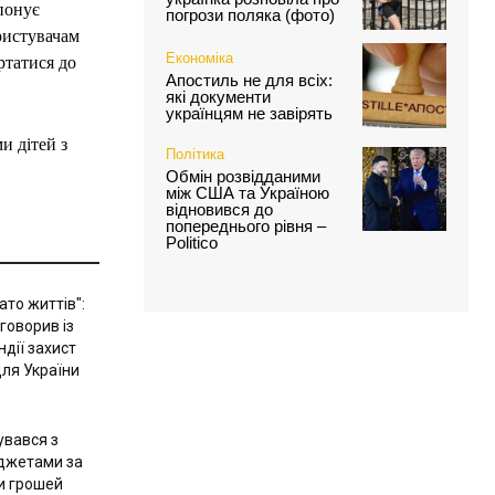
понує
погрози поляка (фото)
ористувачам
Економіка
ртатися до
Апостиль не для всіх:
які документи
українцям не завірять
и дітей з
Політика
Обмін розвідданими
між США та Україною
відновився до
попереднього рівня –
Politico
ато життів":
говорив із
дії захист
для України
увався з
джетами за
ки грошей