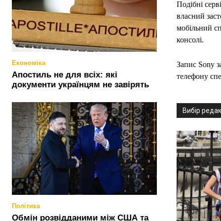
Подібні серв
власний заст
мобільний сп
консолі.
Економіка
Запис Sony з
Апостиль не для всіх: які
телефону спе
документи українцям не завірять
Вибір реда
Політика
Обмін розвідданими між США та