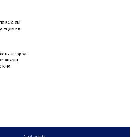
я всіх: які
аїнцям не
ість нагород:
 назавжди
ю кіно
Next article