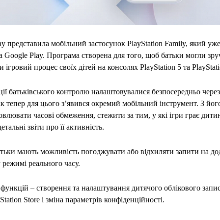
y представила мобільний застосунок PlayStation Family, який уж
та Google Play. Програма створена для того, щоб батьки могли зр
ігровий процес своїх дітей на консолях PlayStation 5 та PlayStati
ії батьківського контролю налаштовувалися безпосередньо чере
ак тепер для цього з’явився окремий мобільний інструмент. З йо
влювати часові обмеження, стежити за тим, у які ігри грає дитин
тальні звіти про її активність.
атьки мають можливість погоджувати або відхиляти запити на д
у режимі реального часу.
функцій – створення та налаштування дитячого облікового запис
Station Store і зміна параметрів конфіденційності.