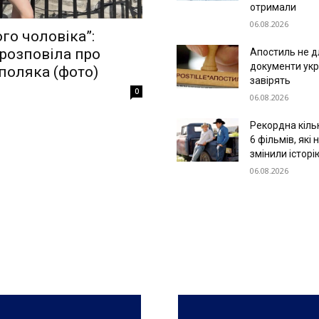
отримали
06.08.2026
ого чоловіка”:
 розповіла про
Апостиль не дл
документи укр
поляка (фото)
завірять
0
06.08.2026
.
Рекордна кільк
6 фільмів, які
змінили історі
06.08.2026