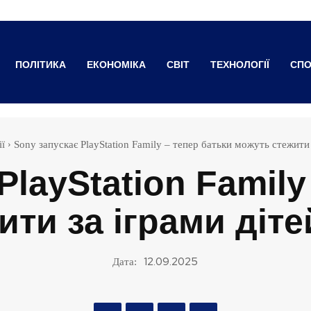
ПОЛІТИКА
ЕКОНОМІКА
СВІТ
ТЕХНОЛОГІЇ
СПО
ї
Sony запускає PlayStation Family – тепер батьки можуть стежити з
PlayStation Family
ти за іграми діте
12.09.2025
Дата: