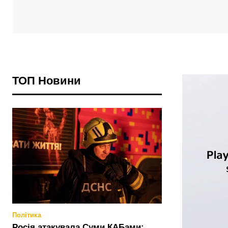
ТОП Новини
Політика
Росія атакувала Суми КАБами: