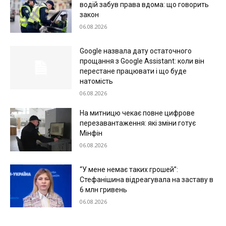
водій забув права вдома: що говорить
закон
06.08.2026
Google назвала дату остаточного
прощання з Google Assistant: коли він
перестане працювати і що буде
натомість
06.08.2026
На митницю чекає повне цифрове
перезавантаження: які зміни готує
Мінфін
06.08.2026
“У мене немає таких грошей”:
Стефанішина відреагувала на заставу в
6 млн гривень
06.08.2026