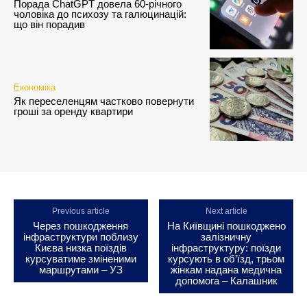
Порада ChatGPT довела 60-річного
чоловіка до психозу та галюцинацій:
що він порадив
Економіка
Як переселенцям частково повернути
гроші за оренду квартири
Previous article
Next article
Через пошкодження
На Київщині пошкоджено
інфраструктури поблизу
залізничну
Києва низка поїздів
інфраструктуру: поїзди
курсуватиме зміненими
курсують в об’їзд, трьом
маршрутами – УЗ
жінкам надана медична
допомога – Калашник