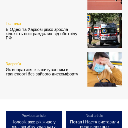
Політика
В Одесі та Харкові різко зросла
кількість постраждалих від обстрілу
РФ
Здоров'я
Як впоратися із захитуванням в
транспорті без зайвого дискомфорту
Previous article
Next article
Чоловік вже рік живе у
Потап і Настя виставили
лісі: він збудував хату
нове відео про