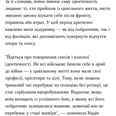
За її словами, війна змінює саму ідентичність
людини: ті, хто прийшов із цивільного життя, часто
змушені заново шукати себе після фронту,
поранень або втрат. У цей період критично
важливо мати підтримку — як від побратимів, так і
від фахівців, які допомагають повернути відчуття
опори та сенсу.
"Йдеться про повернення сенсів і власної
ідентичності. Не всі військові бачили себе в армії
до війни — у цивільному житті вони мали свої
професії, орієнтири та цілі. Тому, коли людина
тривалий час перебуває на позиціях без ротації, це
стає серйозним випробуванням. Водночас якщо
воїн виходить із успішного бою, в якому всі його
побратими залишилися живими, зазвичай він не
перебуває у стані зневіри", — зазначила Надія