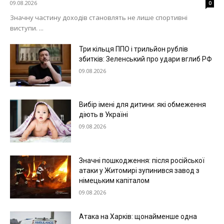
09.08.2026
0
Значну частину доходів становлять не лише спортивні
виступи. ...
Три кільця ППО і трильйон рублів
збитків: Зеленський про удари вглиб РФ
09.08.2026
Вибір імені для дитини: які обмеження
діють в Україні
09.08.2026
Значні пошкодження: після російської
атаки у Житомирі зупинився завод з
німецьким капіталом
09.08.2026
Атака на Харків: щонайменше одна