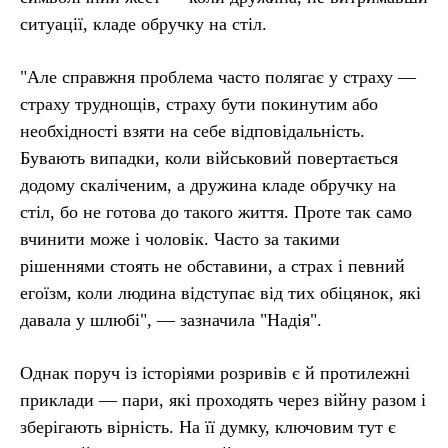
ситуації, кладе обручку на стіл.
"Але справжня проблема часто полягає у страху —
страху труднощів, страху бути покинутим або
необхідності взяти на себе відповідальність.
Бувають випадки, коли військовий повертається
додому скаліченим, а дружина кладе обручку на
стіл, бо не готова до такого життя. Проте так само
вчинити може і чоловік. Часто за такими
рішеннями стоять не обставини, а страх і певний
егоїзм, коли людина відступає від тих обіцянок, які
давала у шлюбі", — зазначила "Надія".
Однак поруч із історіями розривів є й протилежні
приклади — пари, які проходять через війну разом і
зберігають вірність. На її думку, ключовим тут є