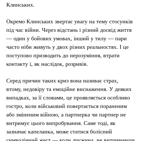
Клинських.
Окремо Клинських звертає увагу на тему стосунків
під час війни. Через відстань і різний досвід життя
— один у бойових умовах, інший у тилу — пари
часто ніби живуть у двох різних реальностях. І це
поступово призводить до нерозуміння, втрати
контакту і, як наслідок, розривів.
Серед причин таких криз вона називає страх,
втому, недовіру та емоційне виснаження. У деяких
випадках, за її словами, це проявляється особливо
гостро, коли військовий повертається пораненим
або зміненим війною, а партнерка чи партнер не
витримує цього випробування. Саме тоді, як
зазначає капеланка, може статися болісний
символічний жест — коли дружина, не витримавши