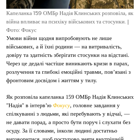
Капеланка 159 ОМБр Надія Клинських розповіла, як
війна впливає на психіку військових та стосунки. |
Фото: Фокус
Умови війни щодня випробовують не лише
військових, а й їхні родини — на витривалість,
довіру та здатність зберігати стосунки на відстані.
Через це дедалі частіше виникають кризи в парах,
розлучення та глибокі емоційні травми, пов’язані з
фронтовим досвідом і життям у тилу.
Як розповіла капеланка 159 ОМБр Надія Клинських
"Надія" в інтерв’ю
Фокусу
, головне завдання у
спілкуванні з людьми, які перебувають у відчаї, —
не давати порад, а просто бути поруч і слухати без
осуду. За її словами, інколи людині достатньо
виговоритися, щоб поступово зняти внутрішній