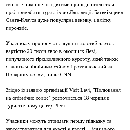
екологічним і не шкодитиме природі, оголосили,
щоб привабити туристів до Лапландії. Батьківщина
Санта-Клауса дуже популярна взимку, а влітку
порожніє.
Учасникам пропонують шукати золотий злиток
вартістю 20 тисяч євро в околицях Леві,
популярного гірськолижного курорту, який також
славиться північним сяйвом і розташований за
Полярним колом, пише CNN.
Згідно із заявою організації Visit Levi, "Полювання
на опівнічне сонце" розпочнеться 18 червня в
туристичному центрі Леві.
Учасники можуть отримати першу підказку та
зареєструватися для участі у квесті. Після цього