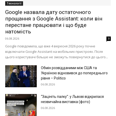
Технології
Google назвала дату остаточного
прощання з Google Assistant: коли він
перестане працювати і що буде
натомість
06.08.2026
0
Google повідомила, що вже 4 вересня 2026 року почне
відключати Google Assistant на мобільних пристроях. Після
цього користувачі більше не зможуть повернутися до цього...
Обмін розвідданими між США та
Україною відновився до попереднього
рівня – Politico
06.08.2026
“Зацініть палку”: у Львові відкрилася
незвичайна виставка (фото)
06.08.2026