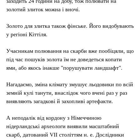
заходить 24 години на добу, тож полювати на
золотий злиток можна і вночі.
Золото для злитка також фінське. Його видобувають
у регіоні Кіттіля.
Учасникам полювання на скарби вже пообіцяли, що
під час пошуків золота їм не доведеться копати
ями, або якось інакше "порушувати ландшафт".
Нагадаємо, зміна клімату змушує льодовики по всій
земній кулі танути, внаслідок чого вчені раз у раз
виявляють загадкові й захопливі артефакти.
А неподалік від кордону з Німеччиною
нідерландські археологи виявили масштабний
скарб, датований VII століттям н. е. Дослідники