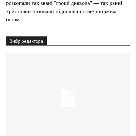
розкопали так звані "гроші диявола" — так ранні
християни називали підношення язичницьким
богам.
Вибір редактора