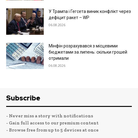
У Трампа і Гегсета виник конфлікт через
дефіцит ракет – WP
06.08.2026
Мінфін розрахувався з місцевими
бюджетами за липень: скільки грошей
отримали
06.08.2026
Subscribe
- Never miss a story with notifications
- Gain full access to our premium content
- Browse free from up to 5 devices at once