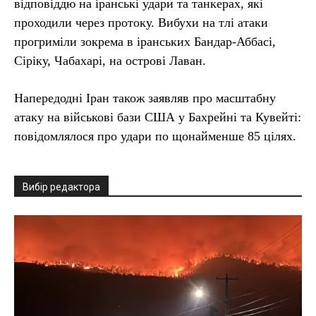
відповіддю на іранські удари та танкерах, які
проходили через протоку. Вибухи на тлі атаки
прогриміли зокрема в іранських Бандар-Аббасі,
Сіріку, Чабахарі, на острові Лаван.
Напередодні Іран також заявляв про масштабну
атаку на військові бази США у Бахрейні та Кувейті:
повідомлялося про удари по щонайменше 85 цілях.
Вибір редактора