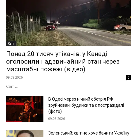
Світ
Понад 20 тисяч утікачів: у Канаді
оголосили надзвичайний стан через
масштабні пожежі (відео)
09.08.2026
0
Світ ...
В Одесі через нічний обстріл РФ
зруйновані будинки та є постраждалі
(фото)
09.08.2026
Зеленський: світ не хоче бачити Україну