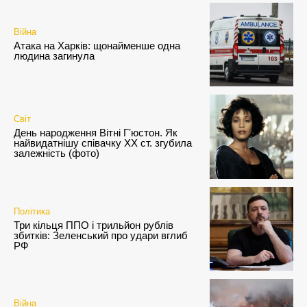
Війна
Атака на Харків: щонайменше одна
людина загинула
Світ
День народження Вітні Гʼюстон. Як
найвидатнішу співачку ХХ ст. згубила
залежність (фото)
Політика
Три кільця ППО і трильйон рублів
збитків: Зеленський про удари вглиб
РФ
Війна