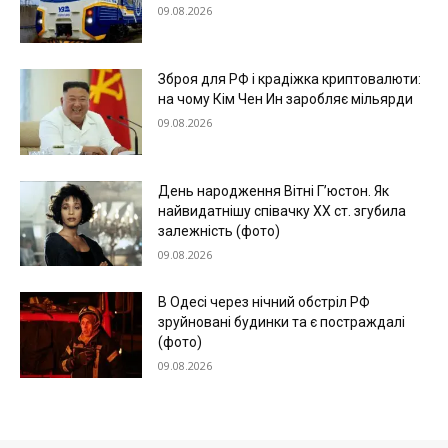
09.08.2026
Зброя для РФ і крадіжка криптовалюти:
на чому Кім Чен Ин заробляє мільярди
09.08.2026
День народження Вітні Гʼюстон. Як
найвидатнішу співачку ХХ ст. згубила
залежність (фото)
09.08.2026
В Одесі через нічний обстріл РФ
зруйновані будинки та є постраждалі
(фото)
09.08.2026