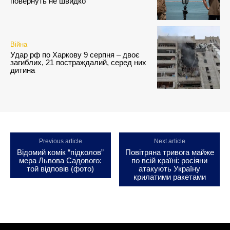
повернуть не швидко
Війна
Удар рф по Харкову 9 серпня – двоє
загиблих, 21 постраждалий, серед них
дитина
Previous article
Next article
Відомий комік “підколов”
Повітряна тривога майже
мера Львова Садового:
по всій країні: росіяни
той відповів (фото)
атакують Україну
крилатими ракетами