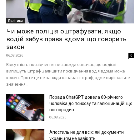
Політика
Чи може поліція оштрафувати, якщо
водій забув права вдома: що говорить
закон
06.08.2026
0
Відсутність посвідчення не завжди означає, що водієві
випишуть штраф Залишити посвідчення водія вдома може
кожен. Проте це не завжди означає штраф, адже вирішальне
значення...
Порада ChatGPT довела 60-річного
чоловіка до психозу та галюцинацій: що
він порадив
06.08.2026
Апостиль не для всіх: які документи
українцям не завірять