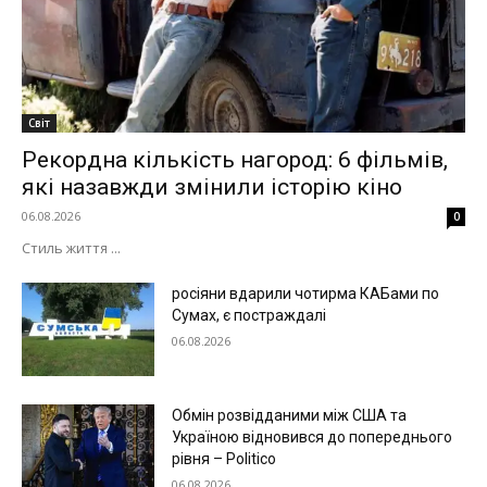
Світ
Рекордна кількість нагород: 6 фільмів,
які назавжди змінили історію кіно
06.08.2026
0
Стиль життя ...
росіяни вдарили чотирма КАБами по
Сумах, є постраждалі
06.08.2026
Обмін розвідданими між США та
Україною відновився до попереднього
рівня – Politico
06.08.2026