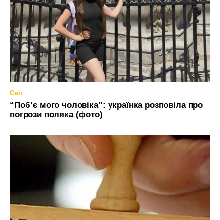
Світ
“Побʼє мого чоловіка”: українка розповіла про
погрози поляка (фото)