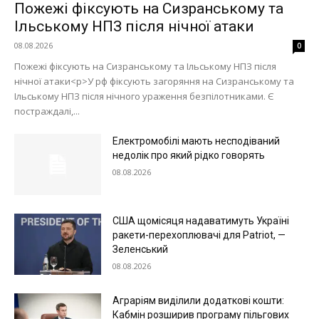
Пожежі фіксують на Сизранському та
Ільському НПЗ після нічної атаки
08.08.2026
0
Пожежі фіксують на Сизранському та Ільському НПЗ після
нічної атаки<p>У рф фіксують загоряння на Сизранському та
Ільському НПЗ після нічного ураження безпілотниками. Є
постраждалі,...
Електромобілі мають несподіваний
недолік про який рідко говорять
08.08.2026
США щомісяця надаватимуть Україні
ракети-перехоплювачі для Patriot, —
Зеленський
08.08.2026
Аграріям виділили додаткові кошти:
Кабмін розширив програму пільгових